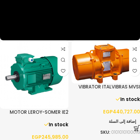
VIBRATOR ITALVIBRAS MVSI
10/13000 – 3PH
In stock
EGP
440,727.00
MOTOR LEROY-SOMER IE2
90.0KW F280 3PH 1400RPM
إضافة إلى السلة
In stock
B3
SKU:
0101010100016
EGP
245,985.00