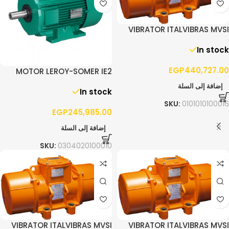
VIBRATOR ITALVIBRAS MVSI
10/13000 – 3PH
In stock
EGP
440,727.00
MOTOR LEROY-SOMER IE2
90.0KW F280 3PH 1400RPM
إضافة إلى السلة
In stock
B3
SKU:
0101010100016
EGP
245,985.00
إضافة إلى السلة
SKU:
0304020100010
VIBRATOR ITALVIBRAS MVSI
VIBRATOR ITALVIBRAS MVSI