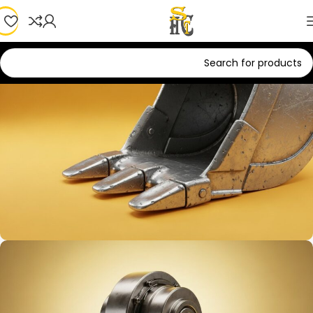
Motor D
0
00
00
00