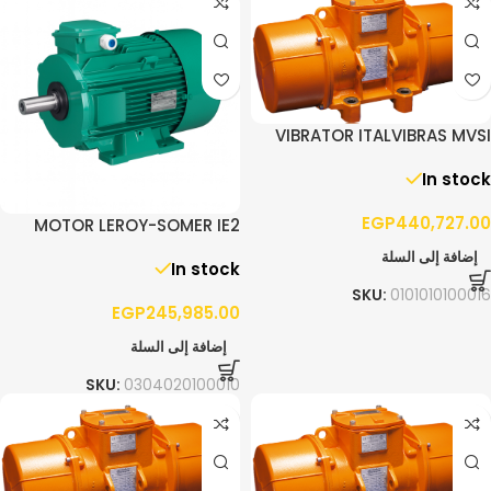
VIBRATOR ITALVIBRAS MVSI
10/13000 – 3PH
In stock
EGP
440,727.00
MOTOR LEROY-SOMER IE2
90.0KW F280 3PH 1400RPM
إضافة إلى السلة
In stock
B3
SKU:
0101010100016
EGP
245,985.00
إضافة إلى السلة
SKU:
0304020100010