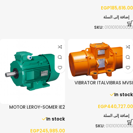
EGP
185,616.00
إضافة إلى السلة
SKU:
0101010100020
VIBRATOR ITALVIBRAS MVSI
10/13000 – 3PH
In stock
EGP
440,727.00
MOTOR LEROY-SOMER IE2
90.0KW F280 3PH 1400RPM
إضافة إلى السلة
In stock
B3
SKU:
0101010100016
EGP
245,985.00