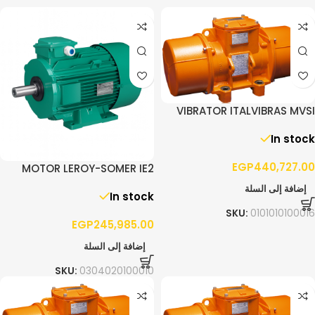
VIBRATOR ITALVIBRAS MVSI
10/13000 – 3PH
In stock
EGP
440,727.00
MOTOR LEROY-SOMER IE2
90.0KW F280 3PH 1400RPM
إضافة إلى السلة
In stock
B3
SKU:
0101010100016
EGP
245,985.00
إضافة إلى السلة
SKU:
0304020100010