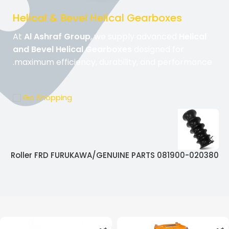
Helical & Bevel Helical Gearboxes
At
Al Ashraf Group
, we supply advanced
Helical
and Bevel Helical Gearboxes
designed for
maximum efficiency, durability, and performance.
Go Shopping
76