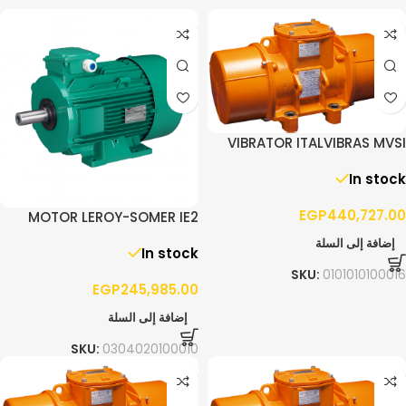
VIBRATOR ITALVIBRAS MVSI
10/13000 – 3PH
In stock
EGP
440,727.00
MOTOR LEROY-SOMER IE2
90.0KW F280 3PH 1400RPM
إضافة إلى السلة
In stock
B3
SKU:
0101010100016
EGP
245,985.00
إضافة إلى السلة
SKU:
0304020100010