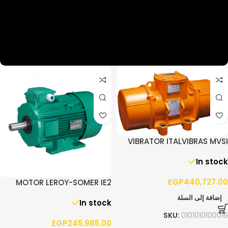
VIBRATOR ITALVIBRAS MVSI
10/13000 – 3PH
In stock
EGP
440,727.00
MOTOR LEROY-SOMER IE2
90.0KW F280 3PH 1400RPM
إضافة إلى السلة
In stock
B3
SKU:
0101010100016
EGP
245,985.00