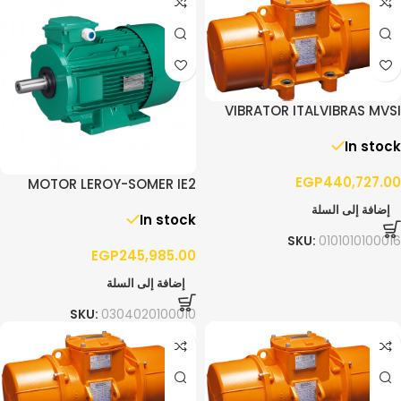
VIBRATOR ITALVIBRAS MVSI
10/13000 – 3PH
In stock
EGP
440,727.00
MOTOR LEROY-SOMER IE2
90.0KW F280 3PH 1400RPM
إضافة إلى السلة
In stock
B3
SKU:
0101010100016
EGP
245,985.00
إضافة إلى السلة
SKU:
0304020100010