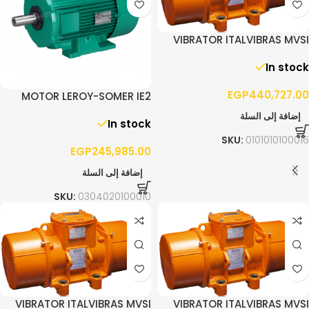
VIBRATOR ITALVIBRAS MVSI
10/13000 – 3PH
In stock
EGP
440,727.00
MOTOR LEROY-SOMER IE2
90.0KW F280 3PH 1400RPM
إضافة إلى السلة
In stock
B3
SKU:
0101010100016
EGP
245,985.00
إضافة إلى السلة
SKU:
0304020100010
VIBRATOR ITALVIBRAS MVSI
VIBRATOR ITALVIBRAS MVSI