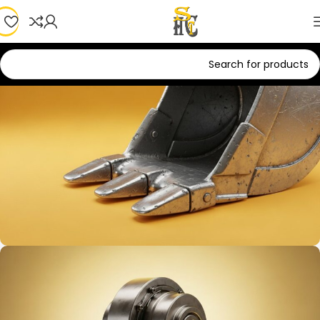
Motor D
0
00
00
00