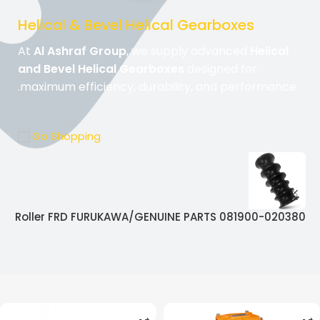
Helical & Bevel Helical Gearboxes
At
Al Ashraf Group
, we supply advanced
Helical
and Bevel Helical Gearboxes
designed for
maximum efficiency, durability, and performance.
Go Shopping
76