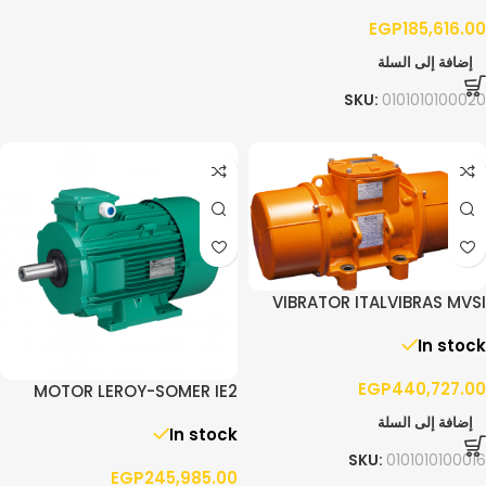
EGP
185,616.00
إضافة إلى السلة
SKU:
0101010100020
VIBRATOR ITALVIBRAS MVSI
10/13000 – 3PH
In stock
EGP
440,727.00
MOTOR LEROY-SOMER IE2
90.0KW F280 3PH 1400RPM
إضافة إلى السلة
In stock
B3
SKU:
0101010100016
EGP
245,985.00